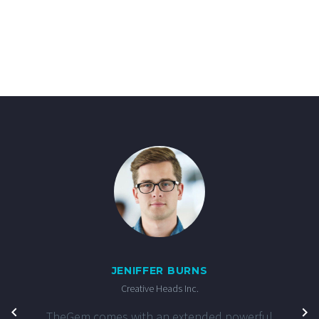
JENIFFER BURNS
Creative Heads Inc.
TheGem comes with an extended powerful