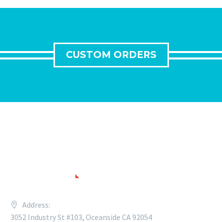
CUSTOM ORDERS
CONTACTS
Address:
3052 Industry St #103, Oceanside CA 92054